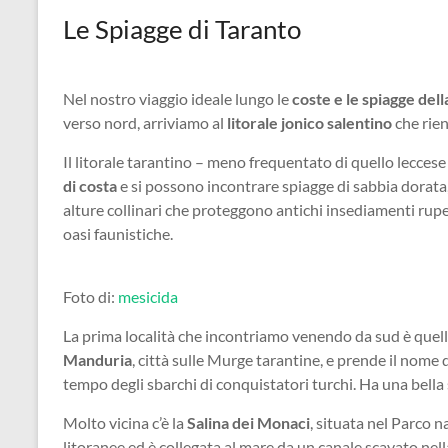
Le Spiagge di Taranto
Nel nostro viaggio ideale lungo le
coste e le spiagge dell
verso nord, arriviamo al
litorale jonico salentino
che rien
Il litorale tarantino – meno frequentato di quello lecces
di costa
e si possono incontrare spiagge di sabbia dorata,
alture collinari che proteggono antichi insediamenti rupes
oasi faunistiche.
Foto di:
mesicida
La prima località che incontriamo venendo da sud è quell
Manduria
, città sulle Murge tarantine, e prende il nome
tempo degli sbarchi di conquistatori turchi. Ha una bella 
Molto vicina c’è la
Salina dei Monaci
, situata nel Parco n
litoranee ed è collegata al mare da un canale scavato nell