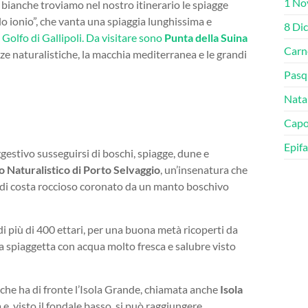
1 No
se bianche troviamo nel nostro itinerario le spiagge
ello ionio”, che vanta una spiaggia lunghissima e
8 Di
 Golfo di Gallipoli. Da visitare sono
Punta della Suina
Carn
zze naturalistiche, la macchia mediterranea e le grandi
Pasq
Nata
Cap
Epifa
gestivo susseguirsi di boschi, spiagge, dune e
o Naturalistico di Porto Selvaggio
, un’insenatura che
o di costa roccioso coronato da un manto boschivo
i più di 400 ettari, per una buona metà ricoperti da
na spiaggetta con acqua molto fresca e salubre visto
 che ha di fronte l’Isola Grande, chiamata anche
Isola
e, visto il fondale basso, si può raggiungere