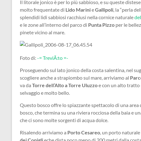
Il litorale jonico è per lo più sabbioso, e su queste diste
molto frequentate di
Lido Marini
e
Gallipoli
, la “perla d
splendidi lidi sabbiosi racchiusi nella cornice naturale
del
e le zone all’interno del parco di
Punta Pizzo
per le belle
pinete vicino al mare.
Foto di:
-= TreviÃ±o =-
Proseguendo sul lato jonico della costa salentina, nel sug
scogliere anche a strapiombo sul mare, arriviamo al
Parc
va da
Torre dell’Alto a Torre Uluzzo
e con un alto tratt
selvaggio e molto bello.
Questo bosco offre lo spiazzante spettacolo di una area d
bosco, che termina su una riviera rocciosa della baia e u
che ci sono molte sorgenti di acqua dolce.
Risalendo arriviamo a
Porto Cesareo
, un porto naturale
dei Conigli
eche dista poco meno di 200 metri dalla costa 