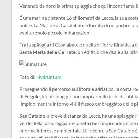
Venendo da nord la prima spiaggia che qui incontriamo è
É una marina distante 16 chilometri da Lecce, la sua cost
pulite. La Marine di Casalabate è fornita di un porticciol
ospitare solo piccole imbarcazioni.
Tra la spiaggia di Casalabate e quella di Torre Rinalda, a
Santa Maria delle Cerrate
, un edificio che risale alla pr
Foto di:
Hydruntum
Proseguendo il percorso sul litorale adriatico, la costa roc
di
Frigole
, le cui spiagge sono ampi arenili ricchi di sabbi
limpido mentre intorno vi è il fresco ombreggiato delle p
San Cataldo
, a breve distanza da Lecce, ha una spiaggia in
verde della lussureggiante pineta che comprende anche il 
enorme interesse ambientale. Di recente a San Cataldo è
sono poi gli stabilimenti balneari che offrono i loro servi