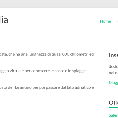
ia
Home
costa, che ha una lunghezza di quasi 800 chilometri ed
Ins
desid
ggio virtuale per conoscere le coste e le spiagge
nel n
Magg
costa del Tarantino per poi passare dal lato adriatico e
Off
Sale