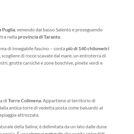
a Puglia
, venendo dal basso Salento e proseguendo
tra nella
provincia di Taranto
.
e ma di innegabile fascino – conta
più di 140 chilometri
 scogliere di rocce scavate dal mare, un entroterra di
tri, grotte carsiche e zone boschive, pinete verdi e
a di
Torre Colimena
. Appartiene al territorio di
 dalla antica torre di vedetta posta come baluardo al
spiaggia attrezzata.
aturale della Salina; è delimitata da un lato dalle dune
a roccia. É una
riserva naturale
che ospita splendidi