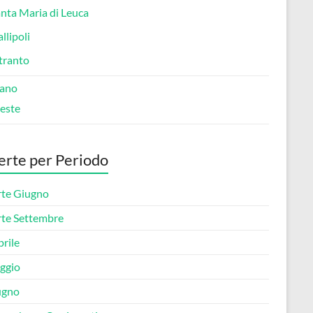
nta Maria di Leuca
llipoli
tranto
ano
este
erte per Periodo
rte Giugno
rte Settembre
rile
ggio
ugno