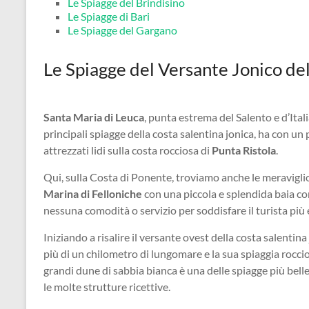
Le Spiagge del Brindisino
Le Spiagge di Bari
Le Spiagge del Gargano
Le Spiagge del Versante Jonico de
Santa Maria di Leuca
, punta estrema del Salento e d’Ital
principali spiagge della costa salentina jonica, ha con un 
attrezzati lidi sulla costa rocciosa di
Punta Ristola
.
Qui, sulla Costa di Ponente, troviamo anche le meravigl
Marina di Felloniche
con una piccola e splendida baia co
nessuna comodità o servizio per soddisfare il turista più 
Iniziando a risalire il versante ovest della costa salentina
più di un chilometro di lungomare e la sua spiaggia roccio
grandi dune di sabbia bianca è una delle spiagge più belle
le molte strutture ricettive.