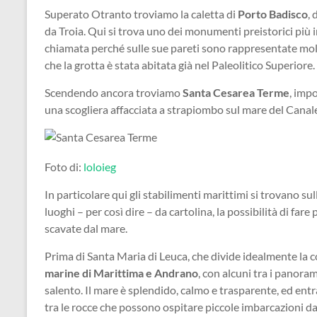
Superato Otranto troviamo la caletta di
Porto Badisco
,
da Troia. Qui si trova uno dei monumenti preistorici più 
chiamata perché sulle sue pareti sono rappresentate molt
che la grotta è stata abitata già nel Paleolitico Superiore.
Scendendo ancora troviamo
Santa Cesarea Terme
, impo
una scogliera affacciata a strapiombo sul mare del Canal
Foto di:
loloieg
In particolare qui gli stabilimenti marittimi si trovano su
luoghi – per così dire – da cartolina, la possibilità di far
scavate dal mare.
Prima di Santa Maria di Leuca, che divide idealmente la c
marine di Marittima e Andrano
, con alcuni tra i panora
salento. Il mare è splendido, calmo e trasparente, ed ent
tra le rocce che possono ospitare piccole imbarcazioni da