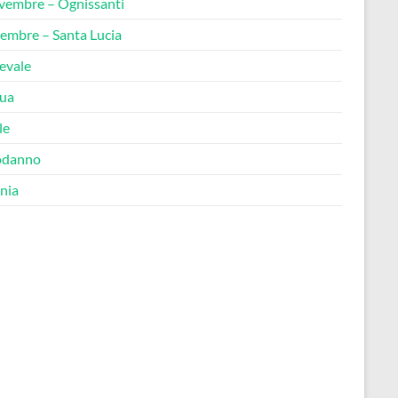
vembre – Ognissanti
cembre – Santa Lucia
evale
ua
le
odanno
nia