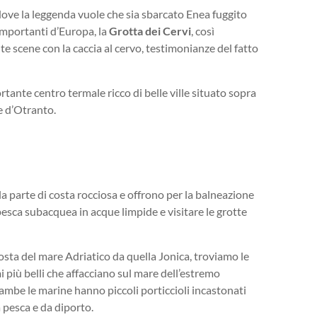
 dove la leggenda vuole che sia sbarcato Enea fuggito
importanti d’Europa, la
Grotta dei Cervi
, così
e scene con la caccia al cervo, testimonianze del fatto
rtante centro termale ricco di belle ville situato sopra
e d’Otranto.
lla parte di costa rocciosa e offrono per la balneazione
e pesca subacquea in acque limpide e visitare le grotte
osta del mare Adriatico da quella Jonica, troviamo le
mi più belli che affacciano sul mare dell’estremo
rambe le marine hanno piccoli porticcioli incastonati
 pesca e da diporto.