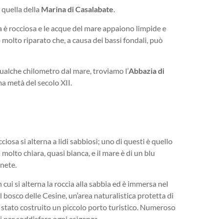
 quella della
Marina di Casalabate
.
a è rocciosa e le acque del mare appaiono limpide e
o molto riparato che, a causa dei bassi fondali, può
 qualche chilometro dal mare, troviamo l’
Abbazia di
ima metà del secolo XII.
ciosa si alterna a lidi sabbiosi; uno di questi è quello
a molto chiara, quasi bianca, e il mare è di un blu
inete.
 cui si alterna la roccia alla sabbia ed è immersa nel
bosco delle Cesine, un’area naturalistica protetta di
 stato costruito un piccolo porto turistico. Numeroso
zi per soddisfare ogni esigenza.