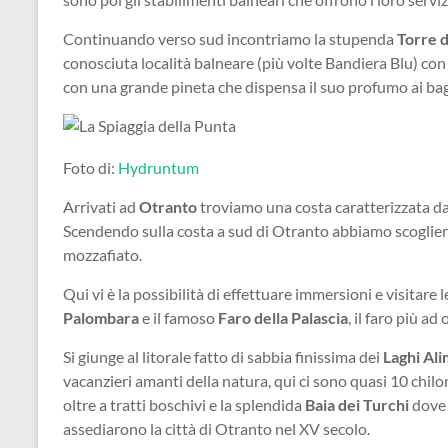
Continuando verso sud incontriamo la stupenda
Torre d
conosciuta località balneare (più volte Bandiera Blu) con 
con una grande pineta che dispensa il suo profumo ai ba
Foto di:
Hydruntum
Arrivati ad
Otranto
troviamo una costa caratterizzata da a
Scendendo sulla costa a sud di Otranto abbiamo scoglier
mozzafiato.
Qui vi è la possibilità di effettuare immersioni e visitare
Palombara
e il famoso
Faro della Palascia
, il faro più ad 
Si giunge al litorale fatto di sabbia finissima dei
Laghi Ali
vacanzieri amanti della natura, qui ci sono quasi 10 chilo
oltre a tratti boschivi e la splendida
Baia dei Turchi
dove s
assediarono la città di Otranto nel XV secolo.