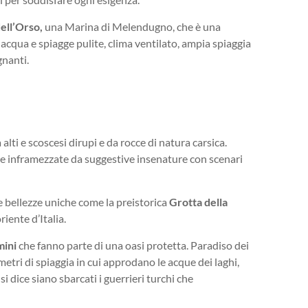
ell’Orso,
una Marina di Melendugno, che è una
acqua e spiagge pulite, clima ventilato, ampia spiaggia
gnanti.
lti e scoscesi dirupi e da rocce di natura carsica.
e inframezzate da suggestive insenature con scenari
 le bellezze uniche come la preistorica
Grotta della
oriente d’Italia.
mini
che fanno parte di una oasi protetta. Paradiso dei
metri di spiaggia in cui approdano le acque dei laghi,
i dice siano sbarcati i guerrieri turchi che