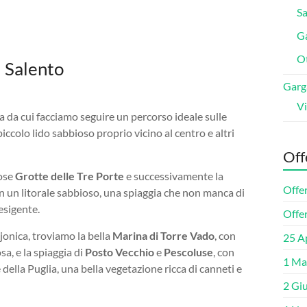
Sa
Ga
O
l Salento
Garg
Vi
ia da cui facciamo seguire un percorso ideale sulle
piccolo lido sabbioso proprio vicino al centro e altri
Off
iose
Grotte delle Tre Porte
e successivamente la
Offe
n un litorale sabbioso, una spiaggia che non manca di
esigente.
Offe
 jonica, troviamo la bella
Marina di Torre Vado
, con
25 Ap
sa, e la spiaggia di
Posto Vecchio
e
Pescoluse
, con
1 Ma
 della Puglia, una bella vegetazione ricca di canneti e
2 Gi