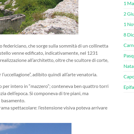
1 Ma
2 Gi
1 No
8 Di
Carn
lo federiciano, che sorge sulla sommità di un collinetta
castello venne edificato, indicativamente, nel 1231
Pasq
ealizzazione all’architetto, oltre che scultore di corte,
Nata
l’uccellagione”, adibito quindi all’arte venatoria.
Cap
to per intero in “mazzero”; conteneva ben quattro torri
Epifa
uzia dell’epoca. Si componeva di tre piani, ma
el basamento.
orama spettacolare: l’estensione visiva poteva arrivare