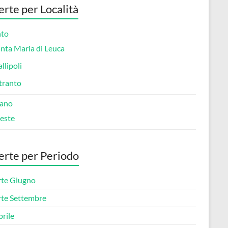
erte per Località
nto
nta Maria di Leuca
llipoli
tranto
ano
este
erte per Periodo
rte Giugno
rte Settembre
rile