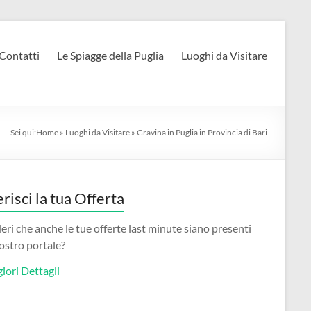
Contatti
Le Spiagge della Puglia
Luoghi da Visitare
Sei qui:
Home
»
Luoghi da Visitare
»
Gravina in Puglia in Provincia di Bari
erisci la tua Offerta
eri che anche le tue offerte last minute siano presenti
ostro portale?
iori Dettagli