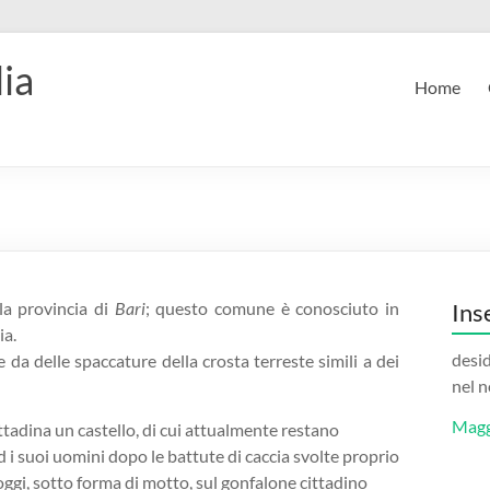
ia
Home
lla provincia di
Bari
; questo comune è conosciuto in
Ins
ia.
desid
da delle spaccature della crosta terreste simili a dei
nel n
Magg
tadina un castello, di cui attualmente restano
d i suoi uomini dopo le battute di caccia svolte proprio
ggi, sotto forma di motto, sul gonfalone cittadino