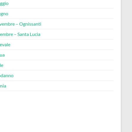
ggio
ugno
vembre – Ognissanti
cembre – Santa Lucia
evale
ua
le
odanno
nia