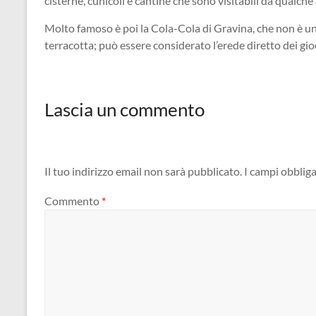
cisterne, cunicoli e cantine che sono visitabili da qualche
Molto famoso è poi la Cola-Cola di Gravina, che non è una
terracotta; può essere considerato l’erede diretto dei gioca
Lascia un commento
Il tuo indirizzo email non sarà pubblicato.
I campi obblig
Commento
*