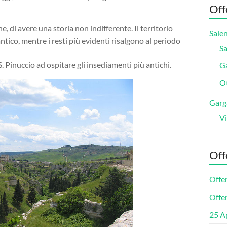
Off
ne, di avere una storia non indifferente. Il territorio
Sale
antico, mentre i resti più evidenti risalgono al periodo
Sa
 Pinuccio ad ospitare gli insediamenti più antichi.
Ga
O
Garg
Vi
Off
Offe
Offe
25 Ap